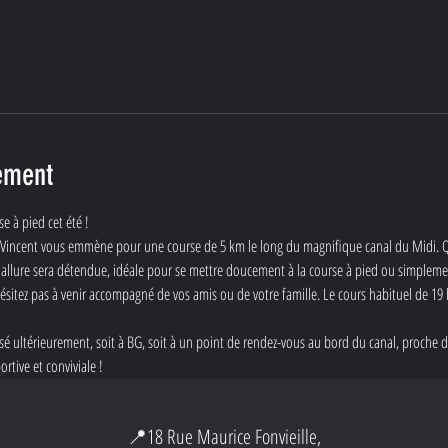
ement
e à pied cet été !
19h, Vincent vous emmène pour une course de 5 km le long du magnifique canal du Midi.
. L'allure sera détendue, idéale pour se mettre doucement à la course à pied ou simplemen
'hésitez pas à venir accompagné de vos amis ou de votre famille. Le cours habituel de 1
sé ultérieurement, soit à BG, soit à un point de rendez-vous au bord du canal, proche de
rtive et conviviale !
📍18 Rue Maurice Fonvieille,