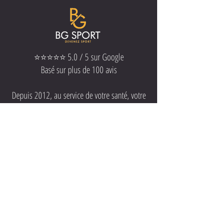
⭐⭐⭐⭐⭐ 5.0 / 5 sur Google
Basé sur plus de 100 avis
Depuis 2012, au service de votre santé, votre
forme, votre bien-être.
Il suffit d’un premier pas.
Nous, on s’occupe du reste.
Je commence mes 3 semaines
📍18 Rue Maurice Fonvieille,