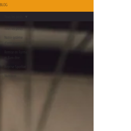
BLOG
Tous les posts
Tous les posts
Notre système
d'entrainement
Remise en Forme
et Bien-être
Reprise Sportive
Nutrition