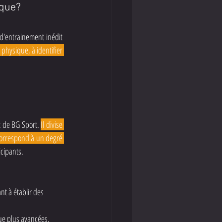
ique?
'entrainement inédit 
physique, à identifier 
 de BG Sport. 
Il divise 
correspond à un degré 
icipants.
nt à établir des 
ue plus avancées.