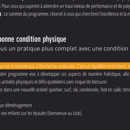
 : Pour ceux qui aspirent à atteindre un haut niveau de performance et de pol
)
 : Le sommet du programme, réservé à ceux qui cherchent l'excellence et la maî
onne condition physique
us un pratique plus complet avec une condition
 ne se résume pas à être fort ou endurant. C'est un équilibre entre force, 
otre programme vise à développer ces aspects de manière holistique, afin 
 activités physiques et défis quotidiens sans risque de blessure:
dans une nouvelle activité sportive: surf, ski, randonnée, foot en salle, tennis
 à un déménagement
 vos enfants sur les épaules (bienvenue au club)