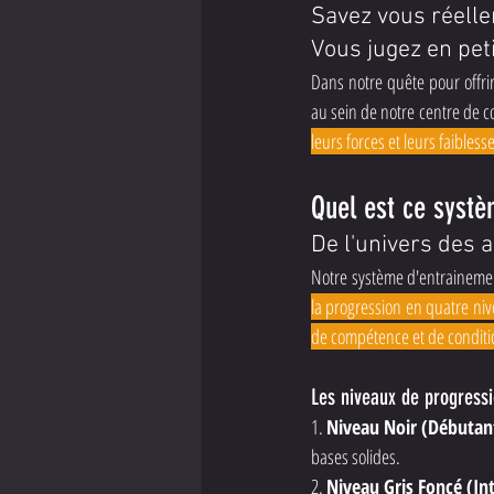
Savez vous réelle
Vous jugez en pe
Dans notre quête pour offri
au sein de notre centre de co
leurs forces et leurs faibles
Quel est ce syst
De l'univers des 
Notre système d'entrainement
la progression en quatre ni
de compétence et de conditi
Les niveaux de progress
1. 
Niveau Noir (Débutan
bases solides.
2. 
Niveau Gris Foncé (In