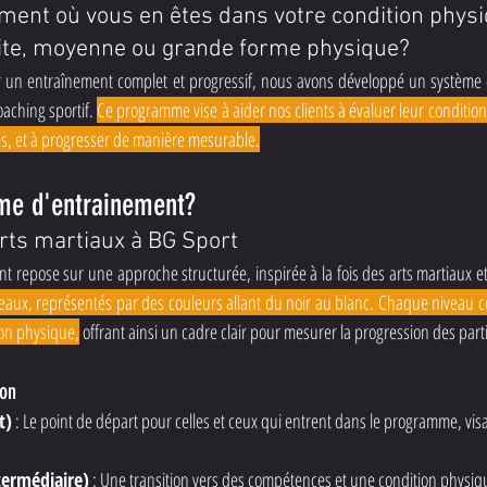
ment où vous en êtes dans votre condition phys
tite, moyenne ou grande forme physique?
r un entraînement complet et progressif, nous avons développé un système d
aching sportif. 
Ce programme vise à aider nos clients à évaluer leur condition 
ses, et à progresser de manière mesurable.
ème d'entrainement?
arts martiaux à BG Sport
 repose sur une approche structurée, inspirée à la fois des arts martiaux et
veaux, représentés par des couleurs allant du noir au blanc. Chaque niveau 
on physique,
 offrant ainsi un cadre clair pour mesurer la progression des part
ion
t)
 : Le point de départ pour celles et ceux qui entrent dans le programme, visa
termédiaire)
 : Une transition vers des compétences et une condition physiq